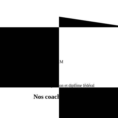
ALANCE, BODY ATTACK, SH’BAM
tion, musique.
 et 10 ans de hand-ball en compétition et diplôme fédéral
Nos coachs sportifs