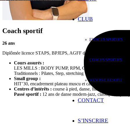
CLUB
Coach sportif
ESPACES SPORTIFS
26
ans
Diplômée licence STAPS, BPJEPS, AGFF depuis 2016
COACHS SPORTIFS
Cours assurés :
LES MILLS : BODY PUMP, RPM, CX WORX, BODY B
Traditionnels : Pilates, Step, stretching
Small group :
MEMBRE RESOFIT
HIT’30, encadrement plateau muscu et cardio training
Centres d’intérêts :
course à pied, danse, hand-ball en compéti
Passé sportif :
12 ans de danse modern-jazz, classique, hip-hop
CONTACT
S’INSCRIRE