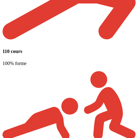
110 cours
100% forme