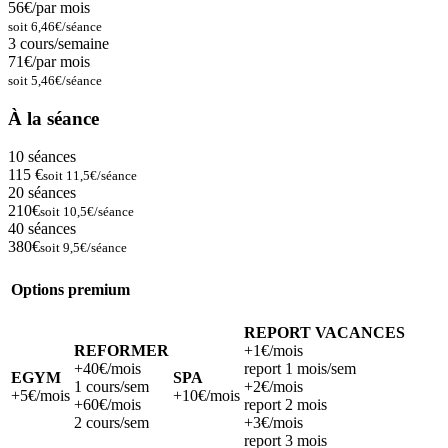
56€/par mois
soit 6,46€/séance
3 cours/semaine
71€/par mois
soit 5,46€/séance
À la séance
10 séances
115 €
soit 11,5€/séance
20 séances
210€
soit 10,5€/séance
40 séances
380€
soit 9,5€/séance
Options premium
REPORT VACANCES
REFORMER
+1€/mois
+40€/mois
report 1 mois/sem
EGYM
SPA
1 cours/sem
+2€/mois
+5€/mois
+10€/mois
+60€/mois
report 2 mois
2 cours/sem
+3€/mois
report 3 mois