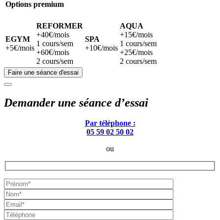
Options premium
REFORMER
AQUA
+40€/mois
+15€/mois
EGYM
SPA
1 cours/sem
1 cours/sem
+5€/mois
+10€/mois
+60€/mois
+25€/mois
2 cours/sem
2 cours/sem
Faire une séance d'essai
Demander une séance d’essai
Par téléphone :
05 59 02 50 02
ou