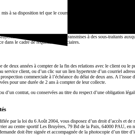
s à sa disposition tel que le courrier électronique.
ruyères. Les données peuvent être transmises à des sous-traitants auxque
ce dans le cadre de réquisitions judiciaires.
de deux années à compter de la fin des relations avec le client ou le p
 au service client, ou d’un clic sur un lien hypertexte d’un courriel adr
la prospection commerciale à l’échéance du délai de deux ans. A l’issue 
rvées pour une durée de 2 ans à compter de leur collecte.
ou d’un contrat, ou conservées au titre du respect d’une obligation lég
tés
fiée par la loi du 6 Août 2004, vous disposez d’un droit d’accès et de 
urrier au centre sportif Les Bruyères, 79 Bd de la Paix, 64000 PAU, en 
emande doit être signée et accompagnée de la photocopie d’un titre d’iden