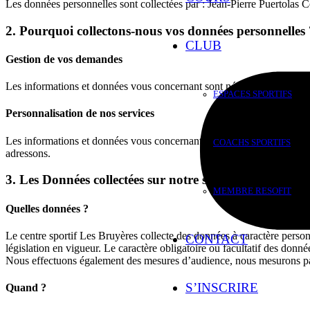
Les données personnelles sont collectées par : Jean-Pierre Puertolas
2. Pourquoi collectons-nous vos données personnelles 
CLUB
Gestion de vos demandes
Les informations et données vous concernant sont nécessaires à la ges
ESPACES SPORTIFS
Personnalisation de nos services
Les informations et données vous concernant nous permettent d’amélior
COACHS SPORTIFS
adressons.
3. Les Données collectées sur notre site
MEMBRE RESOFIT
Quelles données ?
Le centre sportif Les Bruyères collecte des données à caractère person
CONTACT
législation en vigueur. Le caractère obligatoire ou facultatif des donné
Nous effectuons également des mesures d’audience, nous mesurons par ex
S’INSCRIRE
Quand ?