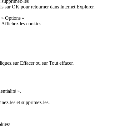
t supprimez-les
fois sur OK pour retourner dans Internet Explorer.
u » Options «
» Affichez les cookies
iquez sur Effacer ou sur Tout effacer.
ntialité ».
nnez-les et supprimez-les.
okies/