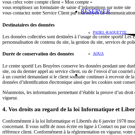
vous créez votre compte client « Mon compte »
vous remplissez un formulaire de saisie d’informations sur notre site
RÉSERVER
vous contactez notre Service Client par tout moyen de communication mi
Destinataires des données
PADEL-RAQUETTE
Les données collectées sont destinées à l’usage du centre sportif Les B
personnalisation de contenu du site, la gestion du site, services de poli
Durée de conservation des données
AQUA
Le centre sportif Les Bruyères conserve les données pendant une durée 
site, ou du dernier appel au service client, ou de l’envoi d’un courriel
à un courriel demandant si le client souhaite continuer à recevoir de 
données d’identification électronique ainsi que les cookies sont conse
Néanmoins, les informations permettant d’établir la preuve d’un droit 
vigueur.
4. Vos droits au regard de la loi Informatique et Liber
Conformément à la loi Informatique et Libertés du 6 janvier 1978 modi
concernant. Il vous suffit de nous écrire en ligne à Contact ou par co
référence client. Conformément à la réglementation en vigueur, votre d