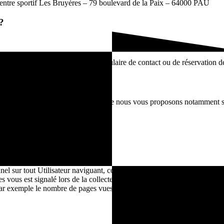
 Centre sportif Les Bruyères – 79 boulevard de la Paix – 64000 PAU
?
tion de vos demandes via nos formulaire de contact ou de réservation de
er et personnaliser les services que nous vous proposons notamment sur 
nel sur tout Utilisateur naviguant, consultant et commandant sur notre 
es vous est signalé lors de la collecte par un astérisque. Certaines donné
emple le nombre de pages vues, le nombre de visites du site, ainsi que l