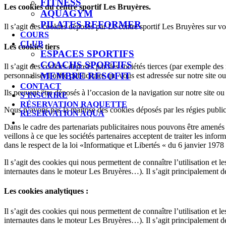
FITNESS
Les cookies du centre sportif Les Bruyères.
AQUAGYM
PILATES REFORMER
Il s’agit des cookies déposés par Le centre sportif Les Bruyères sur votr
COURS
CLUB
Les cookies tiers
ESPACES SPORTIFS
COACHS SPORTIFS
Il s’agit des cookies déposés par des sociétés tierces (par exemple des r
MEMBRE RESOFIT
personnaliser l’offre publicitaire qui vous est adressée sur notre site o
CONTACT
Ils peuvent être déposés à l’occasion de la navigation sur notre site ou
S’INSCRIRE
RÉSERVATION RAQUETTE
Nous n’avons pas la maîtrise des cookies déposés par les régies public
RÉSERVATION AQUA
Dans le cadre des partenariats publicitaires nous pouvons être amenés 
veillons à ce que les sociétés partenaires acceptent de traiter les inf
dans le respect de la loi «Informatique et Libertés « du 6 janvier 197
Il s’agit des cookies qui nous permettent de connaître l’utilisation et
internautes dans le moteur Les Bruyères…). Il s’agit principalement 
Les cookies analytiques :
Il s’agit des cookies qui nous permettent de connaître l’utilisation et
internautes dans le moteur Les Bruyères…). Il s’agit principalement 