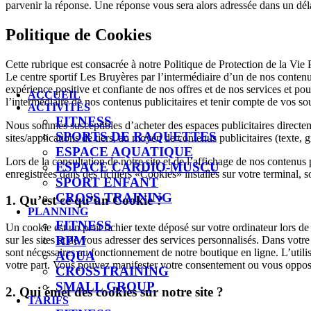
parvenir la réponse. Une réponse vous sera alors adressée dans un dél
Politique de Cookies
Cette rubrique est consacrée à notre Politique de Protection de la Vie P
Le centre sportif Les Bruyères par l’intermédiaire d’un de nos contenu
expérience positive et confiante de nos offres et de nos services et po
ACCUEIL
l’intermédiaire de nos contenus publicitaires et tenir compte de vos so
ACTIVITÉS
FITNESS
Nous sommes susceptibles d’acheter des espaces publicitaires directem
SPORTS DE RAQUETTES
sites/applications de tiers, au moyen de contenus publicitaires (texte, g
ESPACE AQUATIQUE
Lors de la consultation de notre site et de l’affichage de nos contenus p
ESPACE CARDIO-MUSCU
enregistrées dans des fichiers «Cookies» installés sur votre terminal
SPORT ENFANT
CROSS TRAINING
1. Qu’est ce qu’un Cookie ?
PLANNING
FITNESS
Un cookie est un petit fichier texte déposé sur votre ordinateur lors de
RPM
sur les sites et de vous adresser des services personnalisés. Dans votre
sont nécessaires au fonctionnement de notre boutique en ligne. L’utili
AQUA
votre part. Vous pouvez manifester votre consentement ou vous opposer
CROSSTRAINING
SMALL GROUP
2. Qui émet des cookies sur notre site ?
TARIFS