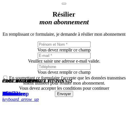
Résilier
mon abonnement
En remplissant ce formulaire, je demande à résilier mon abonnement
Vous devez remplir ce champ
Veuillez saisir une adresse e-mail valide.
Vous devez remplir ce champ
En soumettant ce formulaire j'accepte que les données transmises
COACH SPORTIF
COACH SPORTIF
PROF DE ZUMBA
COACH SPORTIF
COACH SPORTIF
COACH SPORTIF
COACH SPORTIF
PROF DE PADEL ET TENNIS
ÉDUCATEUR PADEL ET TENNIS
soient utilisées pour résilier mon abonnement.
Vous devez accepter les conditions pour continuer
Cédric
Marie-Loup
Jésus
John
Alexandre
Pauline
Chloé
Romain
Jean-Luc
Envoyer
keyboard_arrow_up